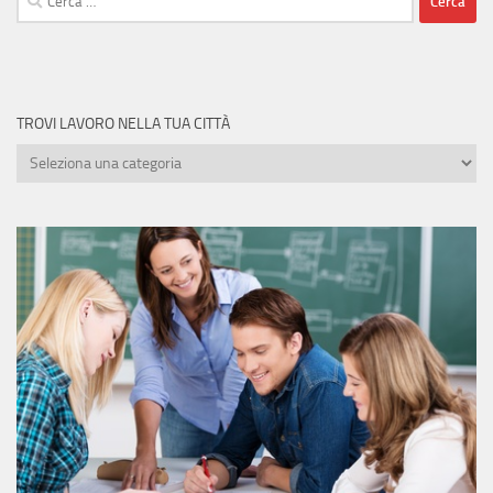
per:
TROVI LAVORO NELLA TUA CITTÀ
Trovi
lavoro
nella
tua
città