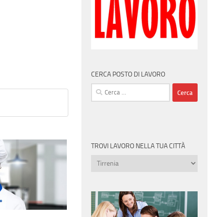
CERCA POSTO DI LAVORO
Ricerca
per:
TROVI LAVORO NELLA TUA CITTÀ
Trovi
lavoro
nella
tua
città