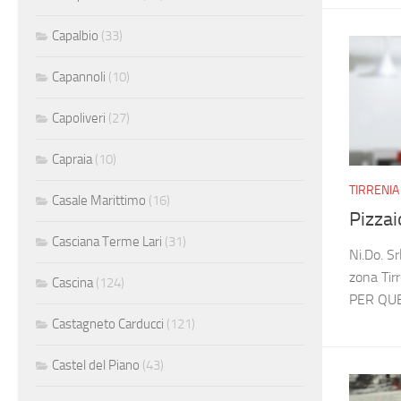
Capalbio
(33)
Capannoli
(10)
Capoliveri
(27)
Capraia
(10)
TIRRENIA
Casale Marittimo
(16)
Pizzai
Casciana Terme Lari
(31)
Ni.Do. Sr
zona Ti
Cascina
(124)
PER QUE
Castagneto Carducci
(121)
Castel del Piano
(43)