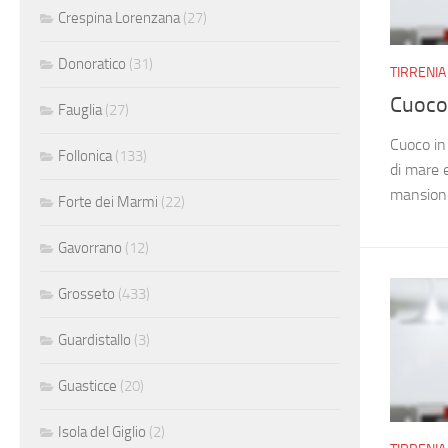
Crespina Lorenzana
(27)
Donoratico
(31)
TIRRENIA
Cuoco
Fauglia
(27)
Cuoco in
Follonica
(133)
di mare e
mansione
Forte dei Marmi
(22)
Gavorrano
(12)
Grosseto
(433)
Guardistallo
(3)
Guasticce
(20)
Isola del Giglio
(2)