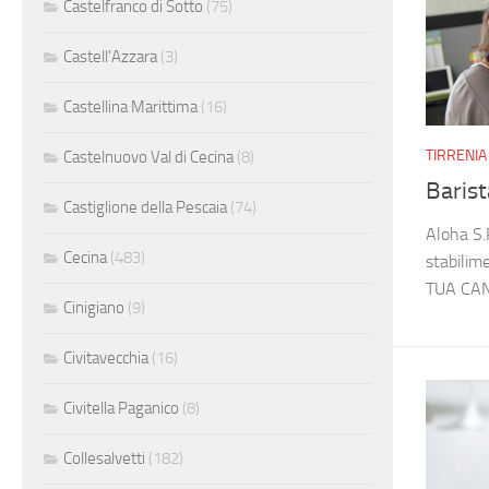
Castelfranco di Sotto
(75)
Castell'Azzara
(3)
Castellina Marittima
(16)
TIRRENIA
Castelnuovo Val di Cecina
(8)
Barist
Castiglione della Pescaia
(74)
Aloha S.
Cecina
(483)
stabilim
TUA CAN
Cinigiano
(9)
Civitavecchia
(16)
Civitella Paganico
(8)
Collesalvetti
(182)