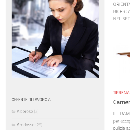
ORIENTA
RICERC
NEL SET
TIRRENIA
OFFERTE DI LAVORO A
Camer
Alberese
(3)
IL TRAME
per acco
Arcidosso
(29)
pulizia a