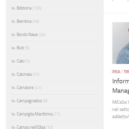
Bibbona
(126)
Bientina
(39)
Bordo Nave
(24)
Buti
(5)
Calci
(5)
PISA
/
TI
Calcinaia
(31)
Inform
Camaiore
(41)
Mana
Campagnatico
(8)
MiCaSa I
nel setto
Campiglia Marittima
(71)
addetto/a
Campo nell'Elba
(10)