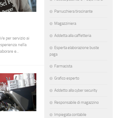
Parrucchiera tirocinante
Magazziniera
Addetta alla caffetteria
/e per servizio ai
esperienza nella
Esperta elaborazione buste
aborare e...
paga
Farmacista
Grafico esperto
Addetto alla cyber security
Responsabile di magazzino
Impiegata contabile