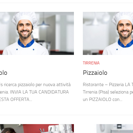
TIRRENIA
olo
Pizzaiolo
ls ricerca pizzaiolo per nuova attività
Ristorante – Pizzeria L
rrenia. INVIA LA TUA CANDIDATURA
Tirrenia (Pisa) seleziona p
STA OFFERTA...
un PIZZAIOLO con...