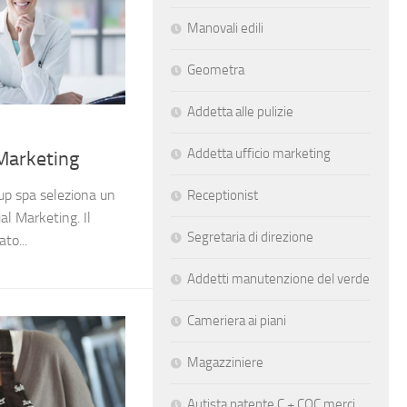
Manovali edili
Geometra
Addetta alle pulizie
Addetta ufficio marketing
 Marketing
up spa seleziona un
Receptionist
al Marketing. Il
Segretaria di direzione
to...
Addetti manutenzione del verde
Cameriera ai piani
Magazziniere
Autista patente C + CQC merci