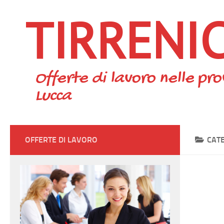
TIRRENI
Skip to content
Offerte di lavoro nelle pro
Lucca
OFFERTE DI LAVORO
CAT