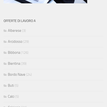
OFFERTE DI LAVORO A
Alberese
(3)
Arcidosso
(29)
Bibbona
(126)
Bientina
(39)
Bordo Nave
(24)
Buti
(5)
Calci
(5)