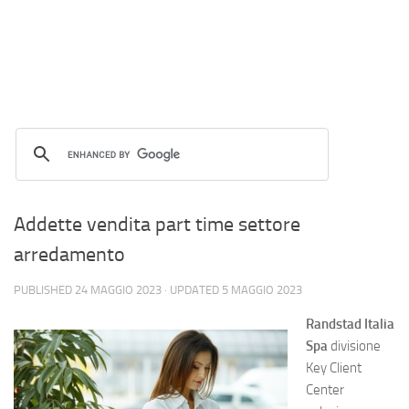
Addette vendita part time settore
arredamento
PUBLISHED
24 MAGGIO 2023
· UPDATED
5 MAGGIO 2023
Randstad Italia
Spa
divisione
Key Client
Center