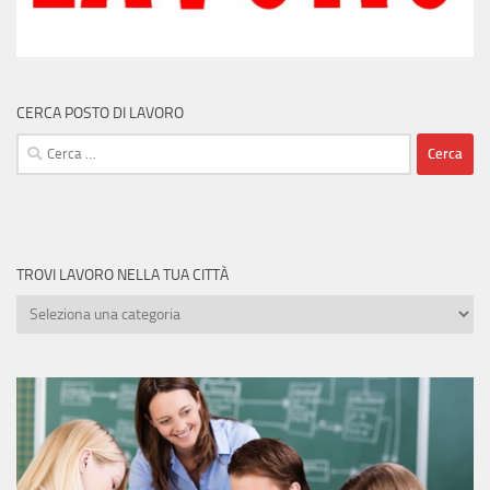
CERCA POSTO DI LAVORO
Ricerca
per:
TROVI LAVORO NELLA TUA CITTÀ
Trovi
lavoro
nella
tua
città