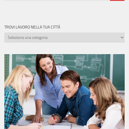
TROVI LAVORO NELLA TUA CITTÀ
Trovi
lavoro
nella
tua
città