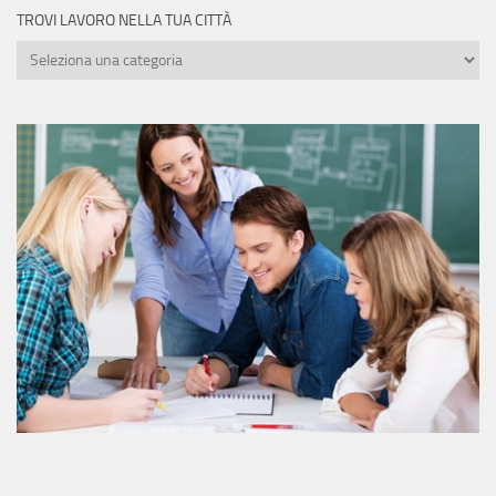
TROVI LAVORO NELLA TUA CITTÀ
Trovi
lavoro
nella
tua
città