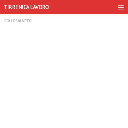
TIRRENICA LAVORO
Skip to content
COLLESALVETTI