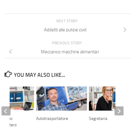
NEXT STORY
Addetti alle pulizie civili
PREVIOUS STORY
Meccanico macchine alimentari
YOU MAY ALSO LIKE...
 ufficio
Autotrasportatore
Segretaria
le estero