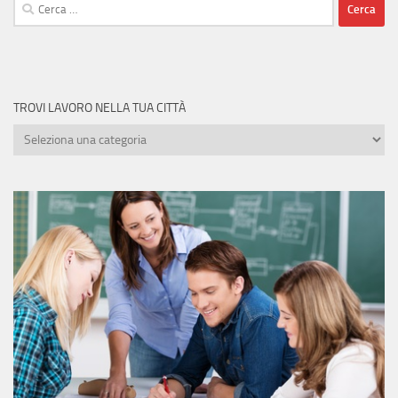
Ricerca
per:
TROVI LAVORO NELLA TUA CITTÀ
Trovi
lavoro
nella
tua
città