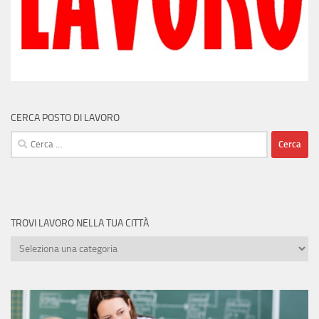
CERCA POSTO DI LAVORO
Ricerca
per:
TROVI LAVORO NELLA TUA CITTÀ
Trovi
lavoro
nella
tua
città