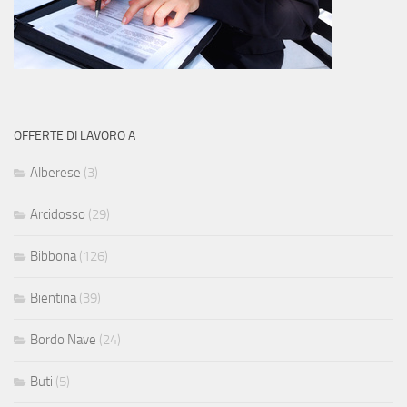
OFFERTE DI LAVORO A
Alberese
(3)
Arcidosso
(29)
Bibbona
(126)
Bientina
(39)
Bordo Nave
(24)
Buti
(5)