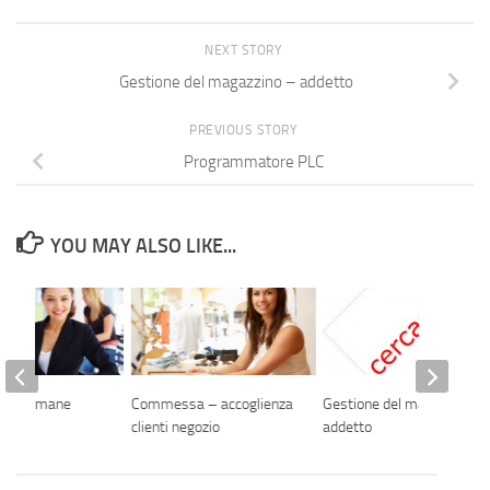
NEXT STORY
Gestione del magazzino – addetto
PREVIOUS STORY
Programmatore PLC
YOU MAY ALSO LIKE...
sorse umane
Commessa – accoglienza
Gestione del magazzino –
clienti negozio
addetto