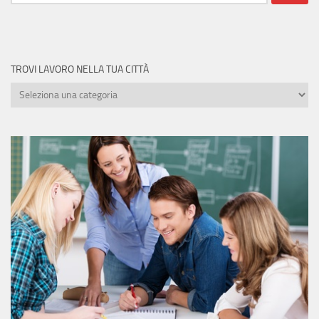
per:
TROVI LAVORO NELLA TUA CITTÀ
Trovi
lavoro
nella
tua
città