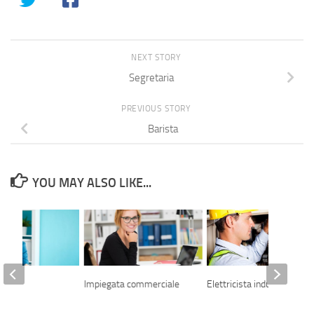
NEXT STORY
Segretaria
PREVIOUS STORY
Barista
YOU MAY ALSO LIKE...
r GDO
Impiegata commerciale
Elettricista industriale