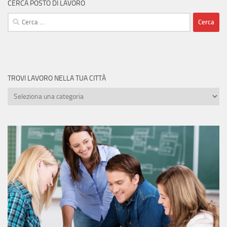
CERCA POSTO DI LAVORO
Ricerca
per:
TROVI LAVORO NELLA TUA CITTÀ
Trovi
lavoro
nella
tua
città