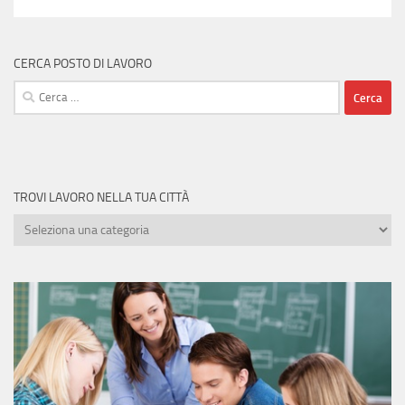
CERCA POSTO DI LAVORO
Ricerca
per:
TROVI LAVORO NELLA TUA CITTÀ
Trovi
lavoro
nella
tua
città