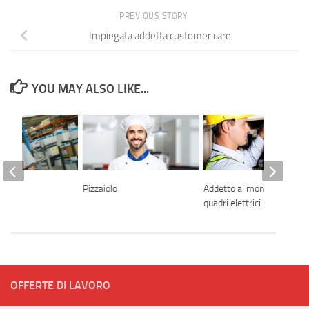
PREVIOUS STORY
Impiegata addetta customer care
YOU MAY ALSO LIKE...
iere
Pizzaiolo
Addetto al montaggio di
quadri elettrici
OFFERTE DI LAVORO