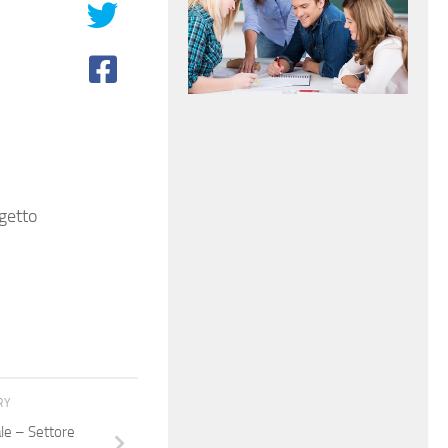
getto
RY
e – Settore