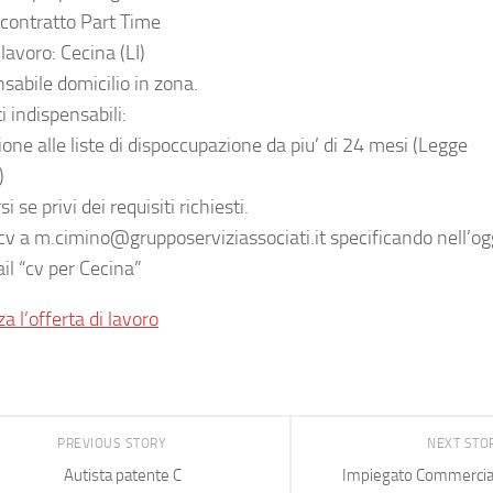
e contratto Part Time
lavoro: Cecina (LI)
sabile domicilio in zona.
i indispensabili:
zione alle liste di dispoccupazione da piu’ di 24 mesi (Legge
)
i se privi dei requisiti richiesti.
 cv a m.cimino@grupposerviziassociati.it specificando nell’og
il “cv per Cecina”
za l’offerta di lavoro
PREVIOUS STORY
NEXT STO
Autista patente C
Impiegato Commercial