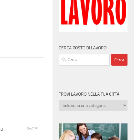
CERCA POSTO DI LAVORO
Ricerca
per:
TROVI LAVORO NELLA TUA CITTÀ
Trovi
lavoro
nella
tua
da
SHARE
città