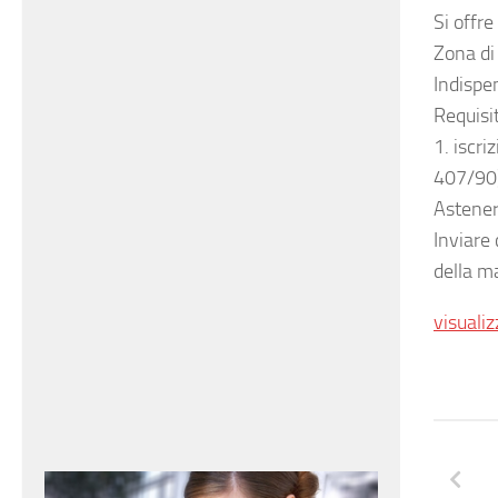
Si offr
Zona di 
Indispen
Requisit
1. iscri
407/90
Asteners
Inviare
della ma
visualiz