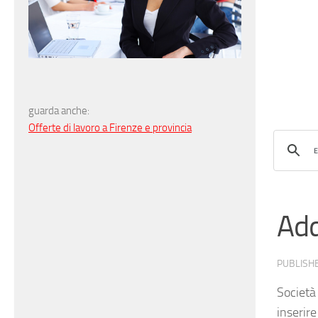
guarda anche:
Offerte di lavoro a Firenze e provincia
Add
PUBLISH
Società
inserire