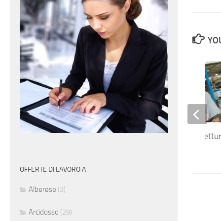
YOU
Magazziniere con lettu
tecnico
OFFERTE DI LAVORO A
Alberese
(3)
Arcidosso
(29)