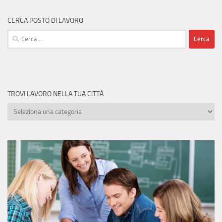
CERCA POSTO DI LAVORO
Ricerca
per:
TROVI LAVORO NELLA TUA CITTÀ
Trovi
lavoro
nella
tua
città