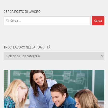
CERCA POSTO DI LAVORO
Ricerca
per:
TROVI LAVORO NELLA TUA CITTÀ
Trovi
lavoro
nella
tua
città