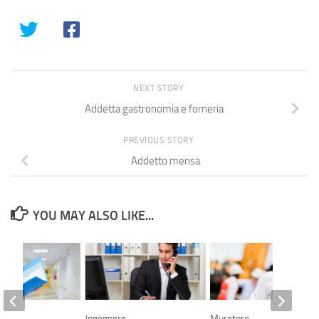
NEXT STORY
Addetta gastronomia e forneria
PREVIOUS STORY
Addetto mensa
YOU MAY ALSO LIKE...
a
Ingegnere
Muratore