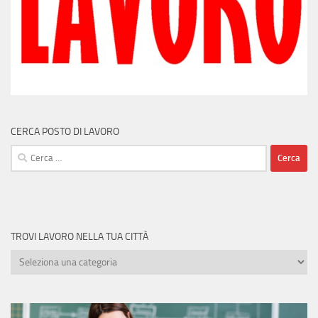
CERCA POSTO DI LAVORO
Ricerca
per:
TROVI LAVORO NELLA TUA CITTÀ
Trovi
lavoro
nella
tua