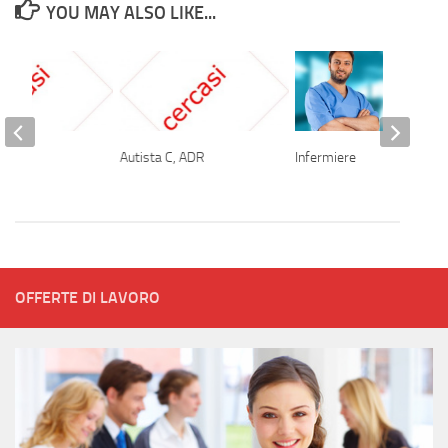
YOU MAY ALSO LIKE...
t
Autista C, ADR
Infermiere
OFFERTE DI LAVORO