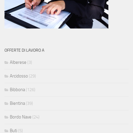
OFFERTE DI LAVORO A
Alberese
(3)
Arcidosso
(29)
Bibbona
(126)
Bientina
(39)
Bordo Nave
(24)
Buti
(5)