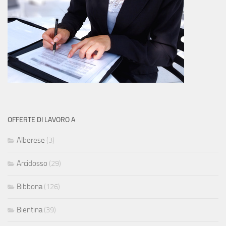
OFFERTE DI LAVORO A
Alberese
(3)
Arcidosso
(29)
Bibbona
(126)
Bientina
(39)