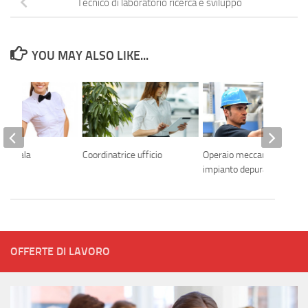
Tecnico di laboratorio ricerca e sviluppo
YOU MAY ALSO LIKE...
 di sala
Coordinatrice ufficio
Operaio meccanico
impianto depurazione
OFFERTE DI LAVORO