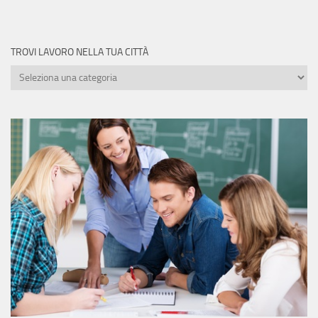
TROVI LAVORO NELLA TUA CITTÀ
Trovi
lavoro
nella
tua
città