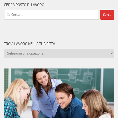
CERCA POSTO DI LAVORO
Ricerca
per:
TROVI LAVORO NELLA TUA CITTÀ
Trovi
lavoro
nella
tua
città