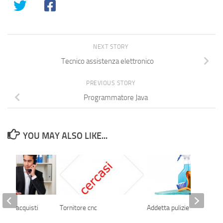
NEXT STORY
Tecnico assistenza elettronico
PREVIOUS STORY
Programmatore Java
YOU MAY ALSO LIKE...
ficio acquisti
Tornitore cnc
Addetta pulizie