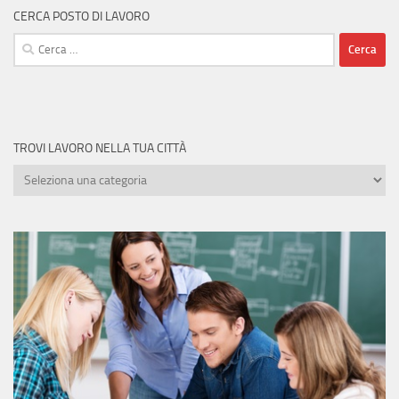
CERCA POSTO DI LAVORO
Ricerca
per:
TROVI LAVORO NELLA TUA CITTÀ
Trovi
lavoro
nella
tua
città