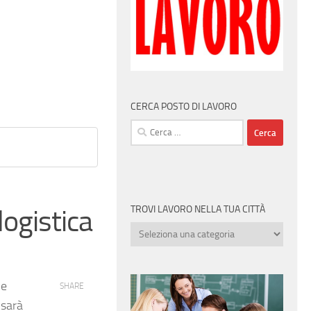
CERCA POSTO DI LAVORO
Ricerca
per:
TROVI LAVORO NELLA TUA CITTÀ
logistica
Trovi
lavoro
nella
tua
he
SHARE
città
 sarà