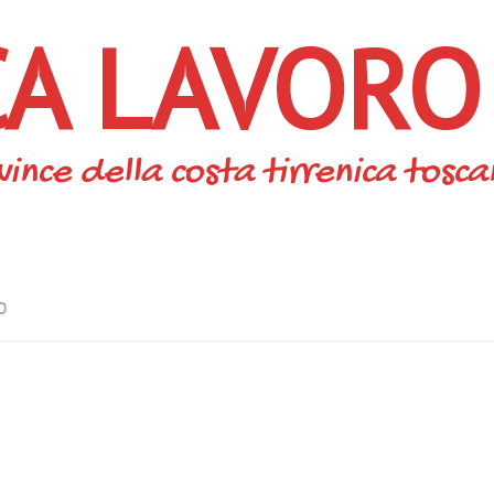
CA LAVORO
vince della costa tirrenica tosc
O