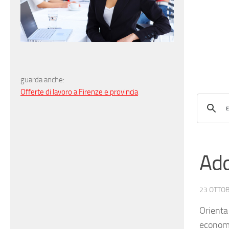
guarda anche:
Offerte di lavoro a Firenze e provincia
Add
23 OTTO
Orienta
economi