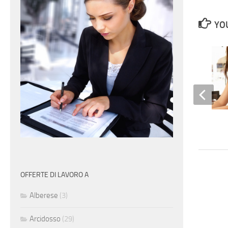
YOU
Commessa
OFFERTE DI LAVORO A
Alberese
(3)
Arcidosso
(29)