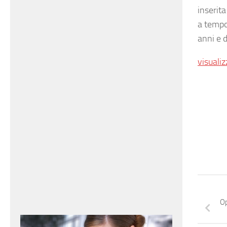
inserita
a tempo 
anni e d
visualiz
Op