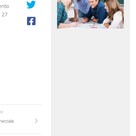
mento
i 27
RY
erciale