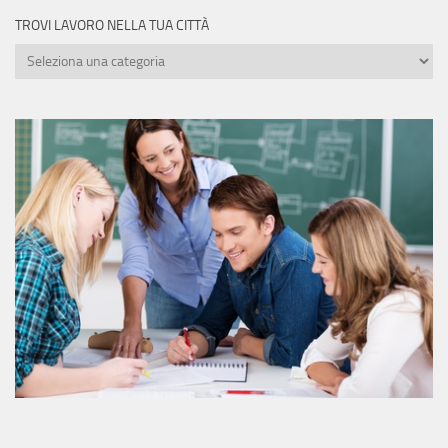
TROVI LAVORO NELLA TUA CITTÀ
Trovi
lavoro
nella
tua
città