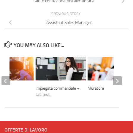
Aiuto confezionatore alimentare
PREVIOUS STORY
Assistant Sales Manager
YOU MAY ALSO LIKE...
o
Impiegata commerciale –
Muratore
cat. prot.
OFFERTE DI LAVORO