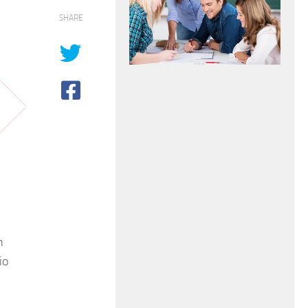
SHARE
n
io