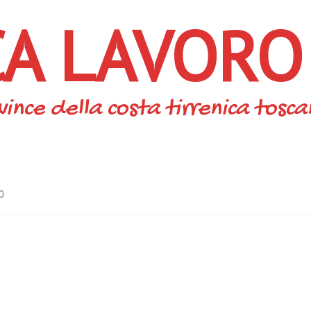
CA LAVORO
vince della costa tirrenica tosc
O