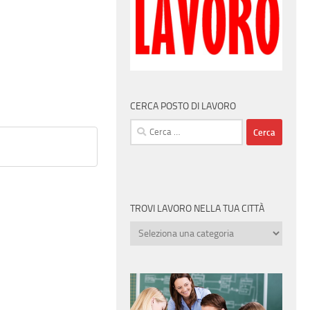
CERCA POSTO DI LAVORO
Ricerca
per:
TROVI LAVORO NELLA TUA CITTÀ
Trovi
lavoro
nella
tua
città