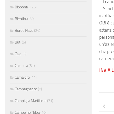
– I can
Bibbona
(126)
– Si ric
in affi
Bientina
(39)
OBI è c
attenzio
Bordo Nave
(24)
persona
Buti
(5)
un’azie
che prev
Calci
(5)
carriera
Calcinaia
(31)
INVIA 
Camaiore
(41)
Campagnatico
(8)
Campiglia Marittima
(71)
Campo nell'Elba
(10)