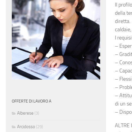
Il profi
della t
diretta.
caldaie,
I requis
– Esper
– Gradi
– Conos
– Capaci
– Flessi
– Probl
– Attitu
OFFERTE DI LAVORO A
di un se
– Dispon
Alberese
(3)
ALTRE 
Arcidosso
(29)