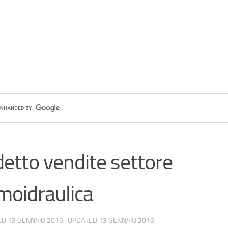
etto vendite settore
moidraulica
ED
13 GENNAIO 2016
· UPDATED
13 GENNAIO 2016