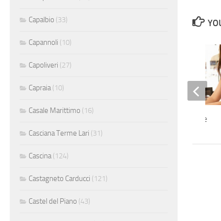
Capalbio
(33)
YOU
Capannoli
(10)
Capoliveri
(27)
Capraia
(10)
Casale Marittimo
(16)
Addetti alle vendite
Casciana Terme Lari
(31)
Cascina
(124)
Castagneto Carducci
(121)
Castel del Piano
(43)