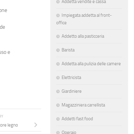
Addetta vendite e cassa
ione
Impiegata addetta al front-
office
nde
Addetto alla pasticceria
Barista
sso e
Addetta alla pulizia delle camere
Elettricista
Giardiniere
Magazziniera carrellista
RY
Addetti fast food
tore legno
Operaio