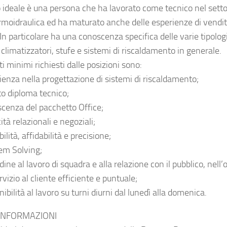
lo ideale è una persona che ha lavorato come tecnico nel sett
ermoidraulica ed ha maturato anche delle esperienze di vendi
 In particolare ha una conoscenza specifica delle varie tipologi
 climatizzatori, stufe e sistemi di riscaldamento in generale.
iti minimi richiesti dalle posizioni sono:
ienza nella progettazione di sistemi di riscaldamento;
to diploma tecnico;
cenza del pacchetto Office;
tà relazionali e negoziali;
bilità, affidabilità e precisione;
em Solving;
dine al lavoro di squadra e alla relazione con il pubblico, nell’o
rvizio al cliente efficiente e puntuale;
ibilità al lavoro su turni diurni dal lunedì alla domenica.
INFORMAZIONI