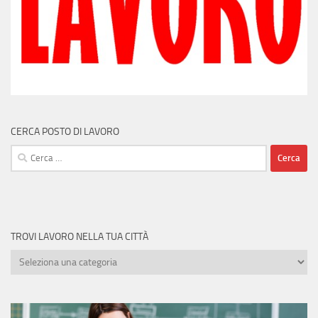
CERCA POSTO DI LAVORO
Ricerca
per:
TROVI LAVORO NELLA TUA CITTÀ
Trovi
lavoro
nella
tua