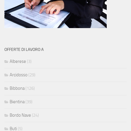
OFFERTE DI LAVORO A
Alberese
(3)
Arcidosso
(29)
Bibbona
(126)
Bientina
(39)
Bordo Nave
(24)
Buti
(5)