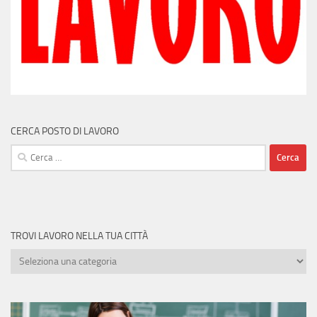
CERCA POSTO DI LAVORO
Ricerca
per:
TROVI LAVORO NELLA TUA CITTÀ
Trovi
lavoro
nella
tua