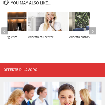
YOU MAY ALSO LIKE...
ll’accoglienza
Addetta call center
Addetta patronato
OFFERTE DI LAVORO