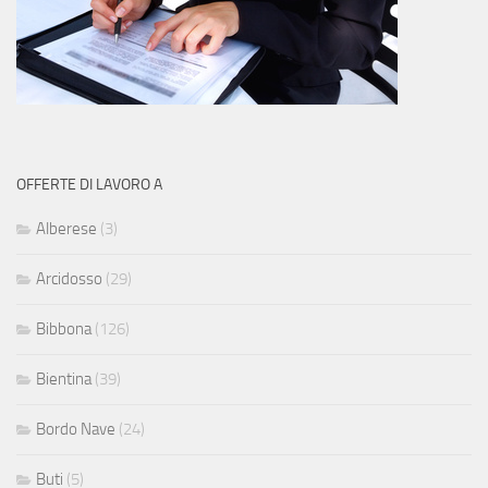
OFFERTE DI LAVORO A
Alberese
(3)
Arcidosso
(29)
Bibbona
(126)
Bientina
(39)
Bordo Nave
(24)
Buti
(5)