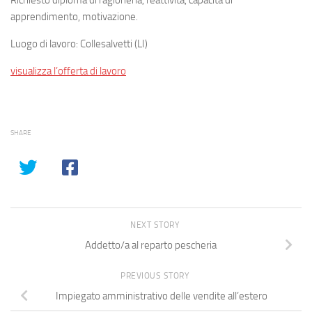
Richiesto diploma di ragioneria, reattività, capacità di
apprendimento, motivazione.
Luogo di lavoro: Collesalvetti (LI)
visualizza l’offerta di lavoro
SHARE
NEXT STORY
Addetto/a al reparto pescheria
PREVIOUS STORY
Impiegato amministrativo delle vendite all’estero