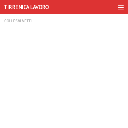
TIRRENICA LAVORO
Skip to content
COLLESALVETTI