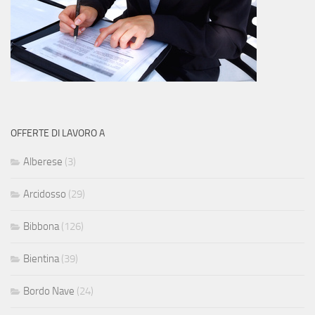
OFFERTE DI LAVORO A
Alberese
(3)
Arcidosso
(29)
Bibbona
(126)
Bientina
(39)
Bordo Nave
(24)