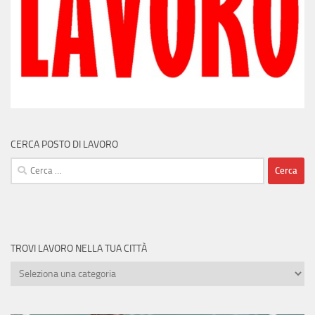
CERCA POSTO DI LAVORO
Ricerca
per:
TROVI LAVORO NELLA TUA CITTÀ
Trovi
lavoro
nella