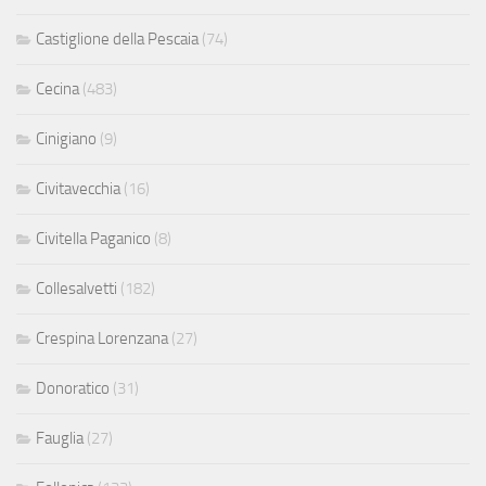
Castiglione della Pescaia
(74)
Cecina
(483)
Cinigiano
(9)
Civitavecchia
(16)
Civitella Paganico
(8)
Collesalvetti
(182)
Crespina Lorenzana
(27)
Donoratico
(31)
Fauglia
(27)