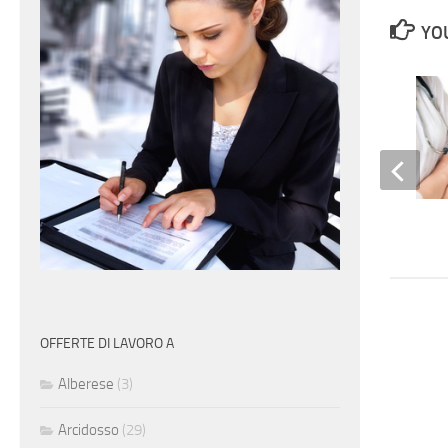
YOU
Infermieri
OFFERTE DI LAVORO A
Alberese
(3)
Arcidosso
(29)