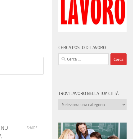
CERCA POSTO DI LAVORO
Ricerca
per:
TROVI LAVORO NELLA TUA CITTÀ
Trovi
lavoro
nella
tua
RNO
SHARE
città
A