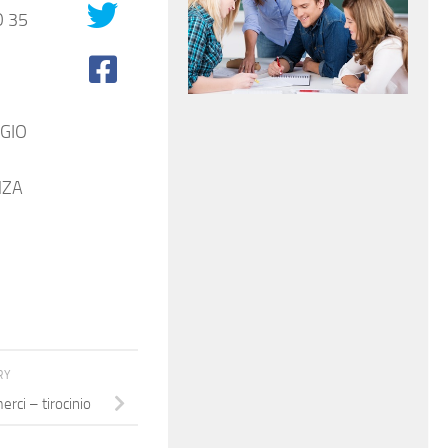
O 35
GGIO
NZA
RY
erci – tirocinio