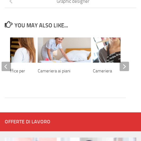
Graphic designer
YOU MAY ALSO LIKE...
ront office per
Cameriera ai piani
Cameriera
auto
OFFERTE DI LAVORO