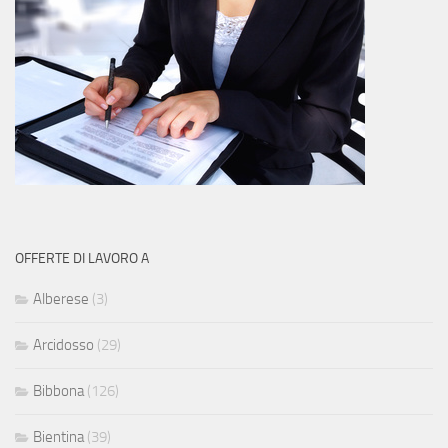
OFFERTE DI LAVORO A
Alberese
(3)
Arcidosso
(29)
Bibbona
(126)
Bientina
(39)