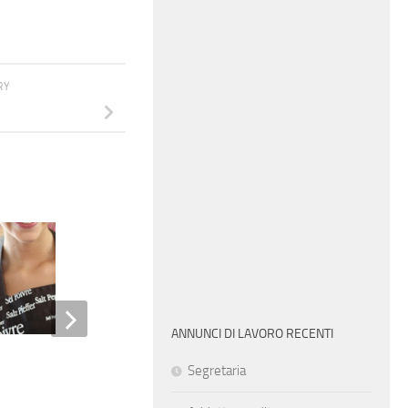
RY
ANNUNCI DI LAVORO RECENTI
Ingegnere progettista sr
Segretaria
designer – conoscenza cad