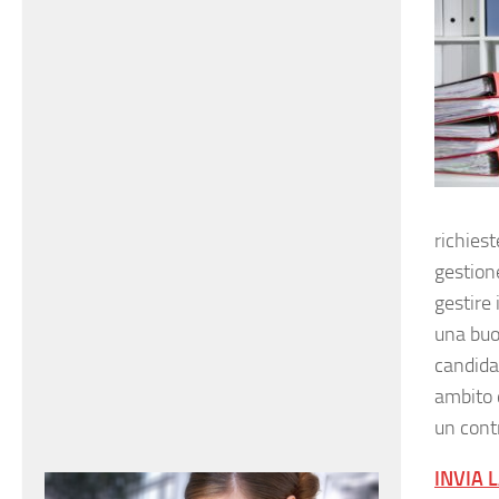
richies
gestion
gestire 
una buon
candida
ambito 
un cont
INVIA 