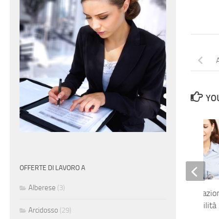
A
YOU
OFFERTE DI LAVORO A
Alberese
(3)
Addetta amministrazio
personale e contabilità
Arcidosso
(29)