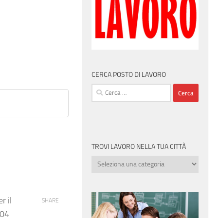
CERCA POSTO DI LAVORO
Ricerca
per:
TROVI LAVORO NELLA TUA CITTÀ
Trovi
lavoro
nella
tua
r il
SHARE
città
/04