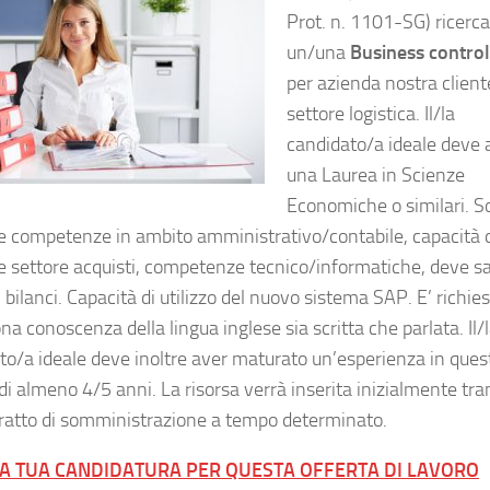
Prot. n. 1101-SG) ricerca
un/una
Business control
per azienda nostra client
settore logistica. Il/la
candidato/a ideale deve 
una Laurea in Scienze
Economiche o similari. S
te competenze in ambito amministrativo/contabile, capacità 
e settore acquisti, competenze tecnico/informatiche, deve s
i bilanci. Capacità di utilizzo del nuovo sistema SAP. E’ richie
a conoscenza della lingua inglese sia scritta che parlata. Il/
to/a ideale deve inoltre aver maturato un’esperienza in ques
di almeno 4/5 anni. La risorsa verrà inserita inizialmente tra
ratto di somministrazione a tempo determinato.
LA TUA CANDIDATURA PER QUESTA OFFERTA DI LAVORO