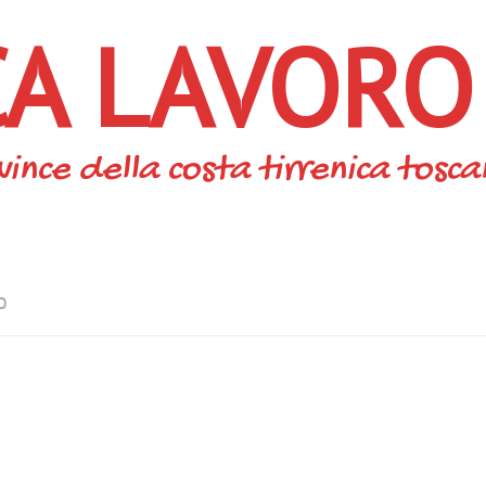
CA LAVORO
vince della costa tirrenica tosc
O