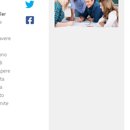
ler
e
avere
ono
di
apere
sta
la
to
mite