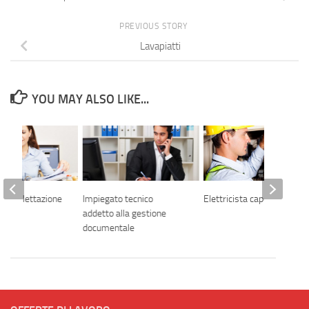
PREVIOUS STORY
Lavapiatti
YOU MAY ALSO LIKE...
lla bollettazione
Impiegato tecnico
Elettricista capocantiere
zione
addetto alla gestione
documentale