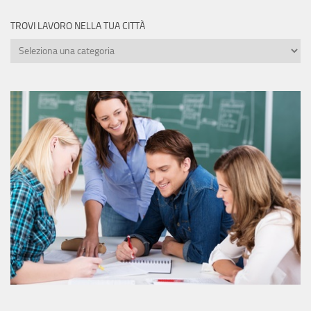
TROVI LAVORO NELLA TUA CITTÀ
Trovi
lavoro
nella
tua
città