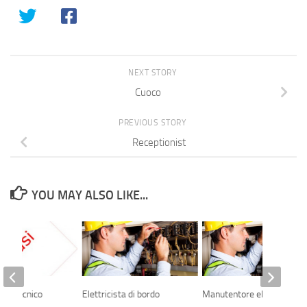
NEXT STORY
Cuoco
PREVIOUS STORY
Receptionist
YOU MAY ALSO LIKE...
ettrotecnico
Elettricista di bordo
Manutentore elettrico