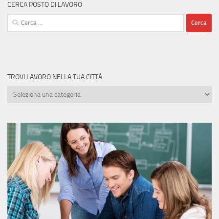
CERCA POSTO DI LAVORO
Ricerca
per:
TROVI LAVORO NELLA TUA CITTÀ
Trovi
lavoro
nella
tua
città