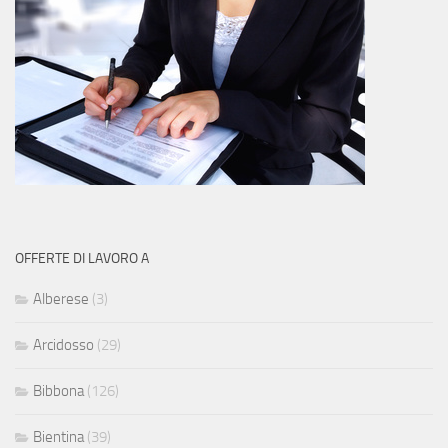
OFFERTE DI LAVORO A
Alberese
(3)
Arcidosso
(29)
Bibbona
(126)
Bientina
(39)