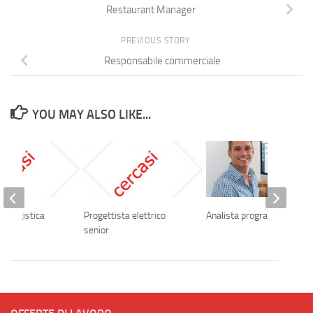
Restaurant Manager
PREVIOUS STORY
Responsabile commerciale
YOU MAY ALSO LIKE...
la logistica
Progettista elettrico
Analista programmatore
senior