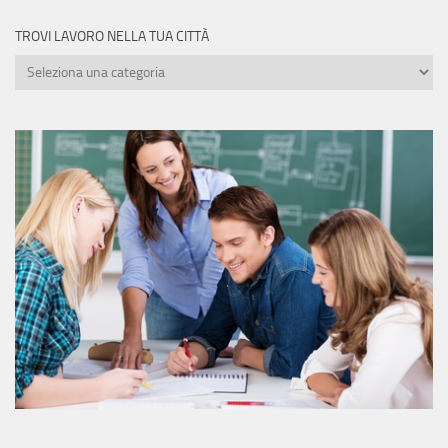
TROVI LAVORO NELLA TUA CITTÀ
Trovi
lavoro
nella
tua
città