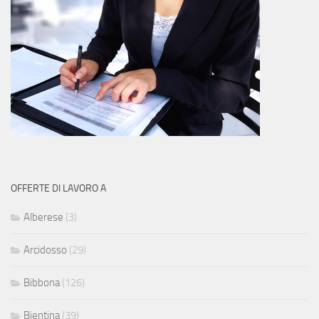
OFFERTE DI LAVORO A
Alberese
(3)
Arcidosso
(29)
Bibbona
(126)
Bientina
(39)