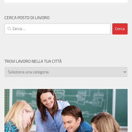
CERCA POSTO DI LAVORO
Ricerca
per:
TROVI LAVORO NELLA TUA CITTÀ
Trovi
lavoro
nella
tua
città