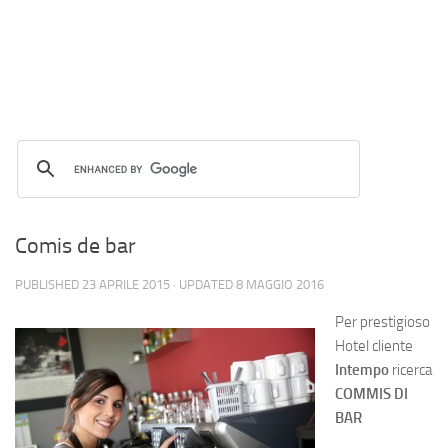
Comis de bar
PUBLISHED
23 APRILE 2015
· UPDATED
8 MAGGIO 2016
Per prestigioso
Hotel cliente
Intempo
ricerca
COMMIS DI
BAR