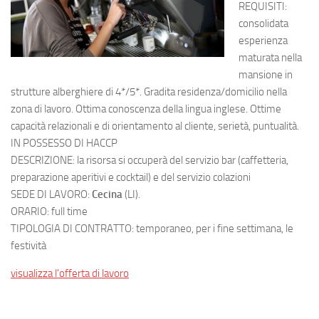
REQUISITI:
consolidata
esperienza
maturata nella
mansione in
strutture alberghiere di 4*/5*. Gradita residenza/domicilio nella
zona di lavoro. Ottima conoscenza della lingua inglese. Ottime
capacità relazionali e di orientamento al cliente, serietà, puntualità.
IN POSSESSO DI HACCP
DESCRIZIONE: la risorsa si occuperà del servizio bar (caffetteria,
preparazione aperitivi e cocktail) e del servizio colazioni
SEDE DI LAVORO:
Cecina
(LI).
ORARIO: full time
TIPOLOGIA DI CONTRATTO: temporaneo, per i fine settimana, le
festività
visualizza l’offerta di lavoro