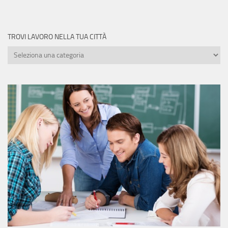
TROVI LAVORO NELLA TUA CITTÀ
Trovi
lavoro
nella
tua
città