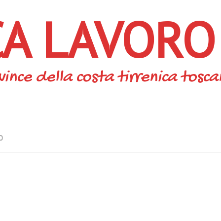
CA LAVORO
vince della costa tirrenica tosc
O