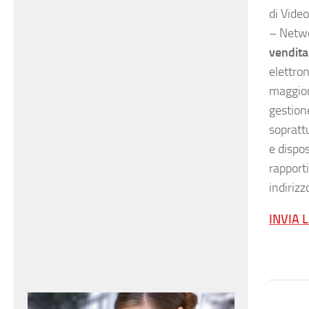
di Vide
– Netwo
vendita
elettron
maggior
gestion
sopratt
e dispos
rapporti
indirizz
INVIA 