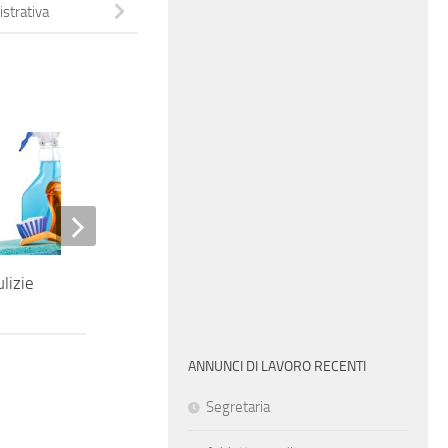
strativa
Impiegato amministrativo delle
vendite all’estero
lizie
ANNUNCI DI LAVORO RECENTI
Segretaria