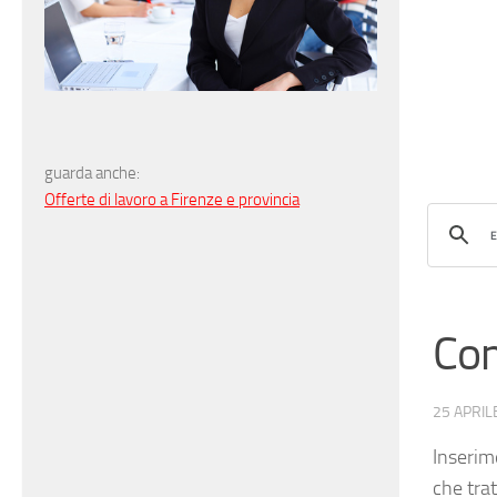
guarda anche:
Offerte di lavoro a Firenze e provincia
Com
25 APRIL
Inserim
che tra