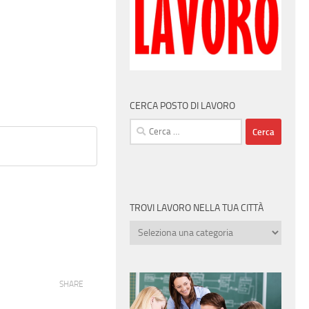
CERCA POSTO DI LAVORO
Ricerca
per:
TROVI LAVORO NELLA TUA CITTÀ
Trovi
lavoro
nella
tua
SHARE
città