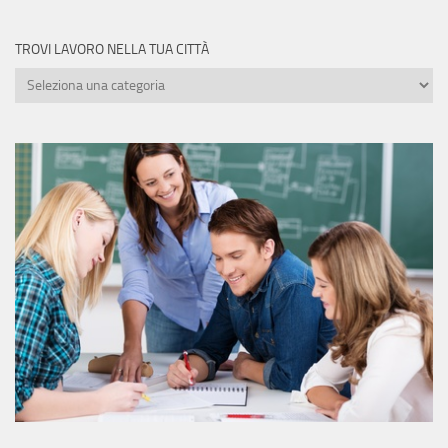
TROVI LAVORO NELLA TUA CITTÀ
Trovi
lavoro
nella
tua
città