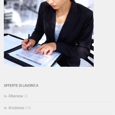
OFFERTE DI LAVORO A
Alberese
(3)
Arcidosso
(29)