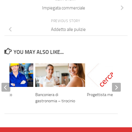
Impiegata commerciale
PREVIOUS STORY
Addetto alle pulizie
YOU MAY ALSO LIKE...
enerico
Banconiera di
Progettista meccanico
gastronomia – tirocinio