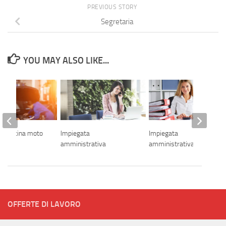
PREVIOUS STORY
Segretaria
YOU MAY ALSO LIKE...
 officina moto
Impiegata
Impiegata
amministrativa
amministrativa
OFFERTE DI LAVORO