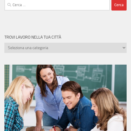
Ricerca
per:
TROVI LAVORO NELLA TUA CITTÀ
Trovi
lavoro
nella
tua
città