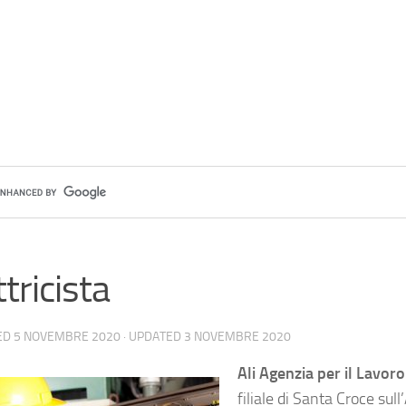
ttricista
ED
5 NOVEMBRE 2020
· UPDATED
3 NOVEMBRE 2020
Ali Agenzia per il Lavor
filiale di Santa Croce sull