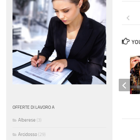
YOU
Elettricista
OFFERTE DI LAVORO A
Alberese
(3)
Arcidosso
(29)