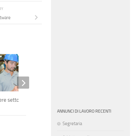
RY
ftware
re settore conciario
Impiegata commerciale estero
ANNUNCI DI LAVORO RECENTI
Segretaria