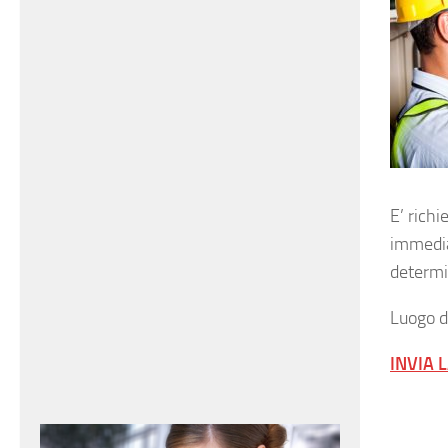
E’ rich
immedia
determi
Luogo d
INVIA 