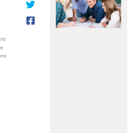
nti
 e
one.