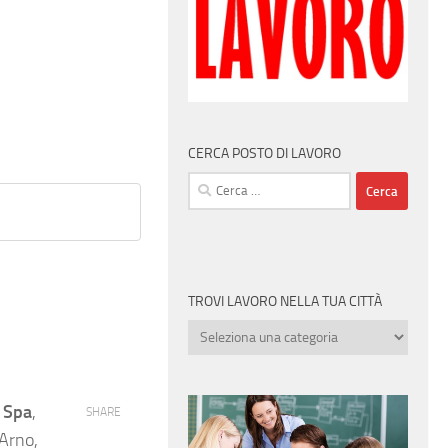
CERCA POSTO DI LAVORO
Ricerca
per:
TROVI LAVORO NELLA TUA CITTÀ
Trovi
lavoro
nella
tua
o Spa
,
SHARE
città
’Arno,