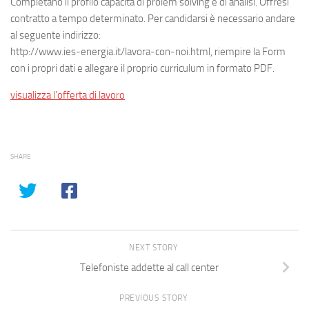
Completano il profilo capacità di prolem solving e di analisi. Offresi
contratto a tempo determinato. Per candidarsi è necessario andare
al seguente indirizzo:
http://www.ies-energia.it/lavora-con-noi.html, riempire la Form
con i propri dati e allegare il proprio curriculum in formato PDF.
visualizza l’offerta di lavoro
SHARE
NEXT STORY
Telefoniste addette al call center
PREVIOUS STORY