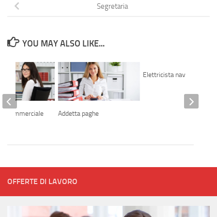
Segretaria
YOU MAY ALSO LIKE...
Elettricista navale
ice commerciale
Addetta paghe
OFFERTE DI LAVORO