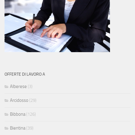
OFFERTE DI LAVORO A
Alberese
(3)
Arcidosso
(29)
Bibbona
(126)
Bientina
(39)