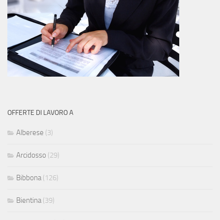
OFFERTE DI LAVORO A
Alberese
(3)
Arcidosso
(29)
Bibbona
(126)
Bientina
(39)