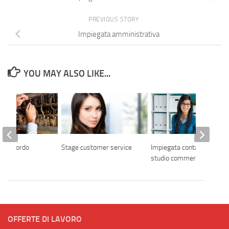
PREVIOUS STORY
Impiegata amministrativa
YOU MAY ALSO LIKE...
ta di bordo
Stage customer service
Impiegata contabile
studio commerciale
OFFERTE DI LAVORO