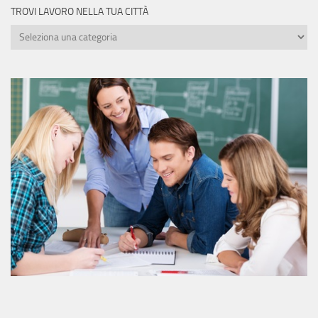
TROVI LAVORO NELLA TUA CITTÀ
Trovi
lavoro
nella
tua
città