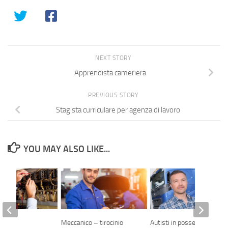
NEXT STORY
Apprendista cameriera
PREVIOUS STORY
Stagista curriculare per agenza di lavoro
YOU MAY ALSO LIKE...
i
Meccanico – tirocinio
Autisti in possesso di