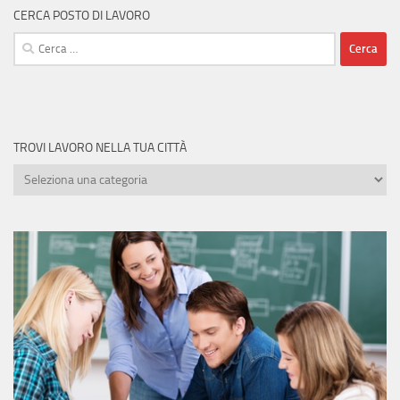
CERCA POSTO DI LAVORO
Ricerca
per:
TROVI LAVORO NELLA TUA CITTÀ
Trovi
lavoro
nella
tua
città