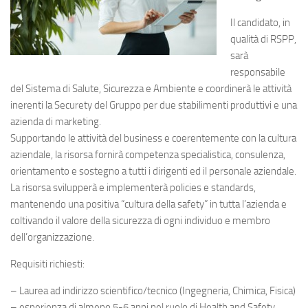
Il candidato, in
qualità di RSPP,
sarà
responsabile
del Sistema di Salute, Sicurezza e Ambiente e coordinerà le attività
inerenti la Securety del Gruppo per due stabilimenti produttivi e una
azienda di marketing.
Supportando le attività del business e coerentemente con la cultura
aziendale, la risorsa fornirà competenza specialistica, consulenza,
orientamento e sostegno a tutti i dirigenti ed il personale aziendale.
La risorsa svilupperà e implementerà policies e standards,
mantenendo una positiva “cultura della safety” in tutta l’azienda e
coltivando il valore della sicurezza di ogni individuo e membro
dell’organizzazione.
Requisiti richiesti:
– Laurea ad indirizzo scientifico/tecnico (Ingegneria, Chimica, Fisica)
– esperienza di almeno 5-6 anni nel ruolo di Health and Safety