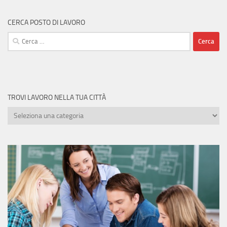
CERCA POSTO DI LAVORO
Ricerca
per:
TROVI LAVORO NELLA TUA CITTÀ
Trovi
lavoro
nella
tua
città