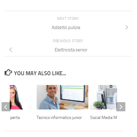
NEXT STORY
Addetto pulizie
PREVIOUS STORY
Elettricista senior
YOU MAY ALSO LIKE...
era esperta
Tecnico informatico junior
Social Media Manager