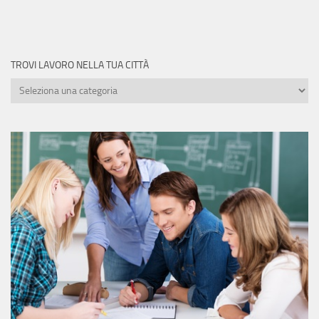
TROVI LAVORO NELLA TUA CITTÀ
Trovi
lavoro
nella
tua
città