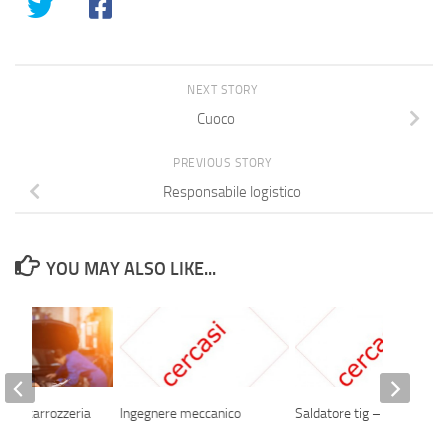
NEXT STORY
Cuoco
PREVIOUS STORY
Responsabile logistico
YOU MAY ALSO LIKE...
re di carrozzeria
Ingegnere meccanico
Saldatore tig – elettrodo