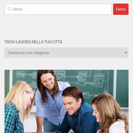
Ricerca
per:
TROVI LAVORO NELLA TUA CITTÀ
Trovi
lavoro
nella
tua
città