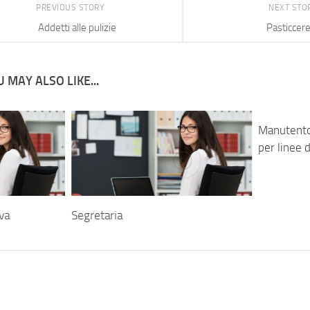
PREVIOUS STORY
NEXT STO
Addetti alle pulizie
Pasticcer
 MAY ALSO LIKE...
Manutento
per linee 
va
Segretaria