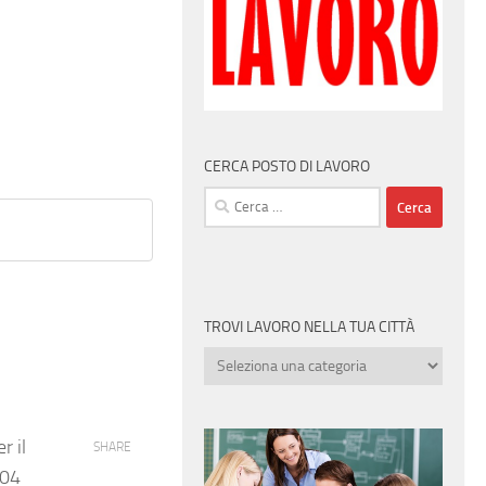
CERCA POSTO DI LAVORO
Ricerca
per:
TROVI LAVORO NELLA TUA CITTÀ
Trovi
lavoro
nella
tua
r il
SHARE
città
/04