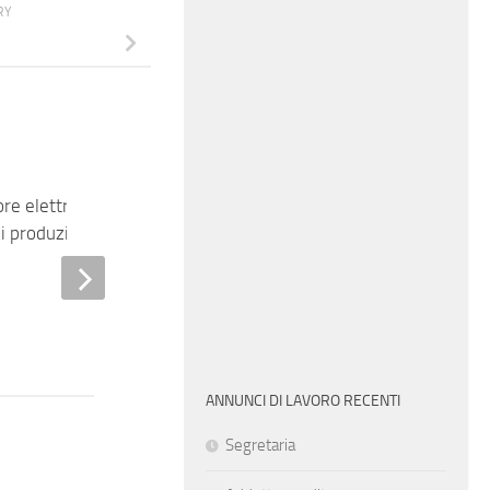
RY
e
re elettromeccanico
di produzione
Addetta stipendi e paghe
ANNUNCI DI LAVORO RECENTI
Segretaria