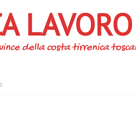
CA LAVORO
vince della costa tirrenica tosc
O