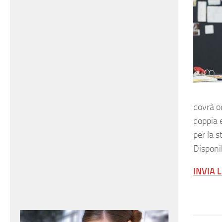
dovrà o
doppia 
per la s
Disponib
INVIA 