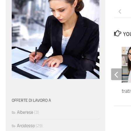
YOU
Impiegata amministrati
OFFERTE DI LAVORO A
Alberese
(3)
Arcidosso
(29)