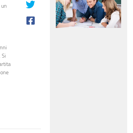
a un
nni
 Si
rtita
ione