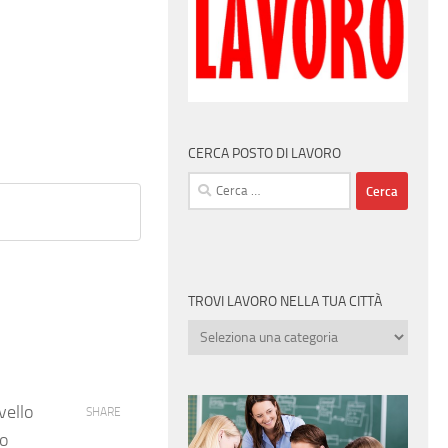
CERCA POSTO DI LAVORO
Ricerca
per:
TROVI LAVORO NELLA TUA CITTÀ
Trovi
lavoro
nella
tua
vello
SHARE
città
to