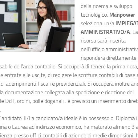
della ricerca e sviluppo
tecnologico,
Manpower
seleziona un/a
IMPIEGA
AMMINISTRATIVO/A
. La
risorsa sarà inserita
nell’ufficio amministrati
risponderà direttamente 
bile dell’area contabile. Si occuperà di tenere la prima nota,
le entrate e le uscite, di redigere le scritture contabili di base 
, di adempimenti fiscali e previdenziali. Si occuperà inoltre a
 la documentazione collegata alla spedizione e ricezione del
e DdT, ordini, bolle doganali . è previsto un inserimento diret
.
Candidato: Il/La candidato/a ideale è in possesso di Diploma 
ria o Laurea ad indirizzo economico, ha maturato almeno 3 
ienza presso uffici contabili di aziende di medie dimensioni, 