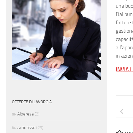
una buo
Dal punt
fatture 
gestion
capacit
all’app
in azien
INVIA 
OFFERTE DI LAVORO A
Alberese
(3)
Arcidosso
(29)