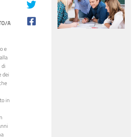
TO/A
vo e
alla
 di
e dei
nche
to in
in
anni
ha