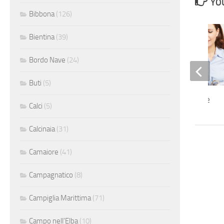
YOU
Bibbona
(126)
Bientina
(39)
Bordo Nave
(24)
Buti
(5)
Impiegata contabile
Calci
(5)
Calcinaia
(31)
Camaiore
(41)
Campagnatico
(8)
Campiglia Marittima
(71)
Campo nell'Elba
(10)