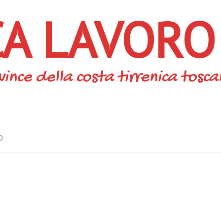
CA LAVORO
vince della costa tirrenica tosc
O