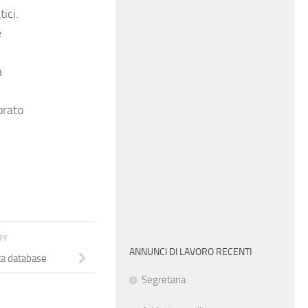
ici.
e
a
orato
RY
ANNUNCI DI LAVORO RECENTI
ta database
Segretaria